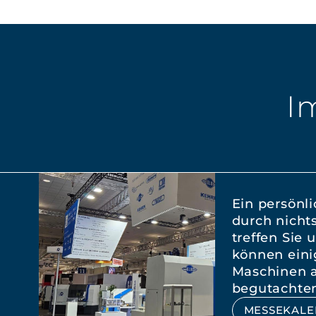
I
Ein persönli
durch nichts
treffen Sie
können eini
Maschinen 
begutachte
MESSEKALE