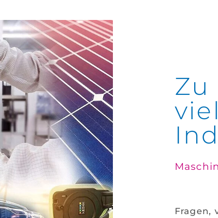
Zu
vie
Ind
Maschin
Fragen, 