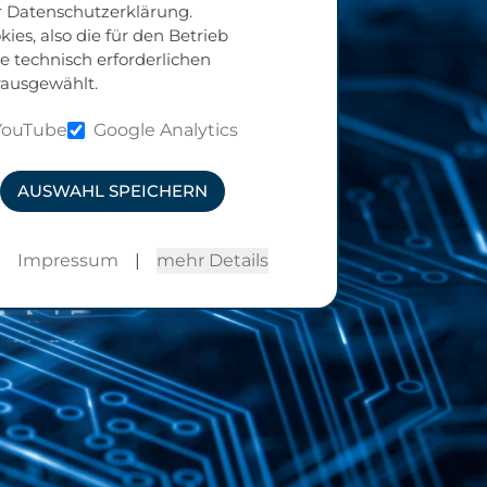
er Datenschutzerklärung.
ies, also die für den Betrieb
e technisch erforderlichen
rausgewählt.
YouTube
Google Analytics
AUSWAHL SPEICHERN
|
Impressum
|
mehr Details