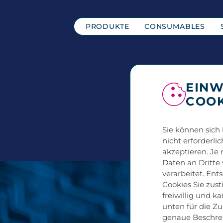
PRODUKTE
CONSUMABLES
EINW
COOK
Sie können sich 
nicht erforderli
akzeptieren. Je
Daten an Dritte
verarbeitet. Ent
Cookies Sie zust
freiwillig und ka
unten für die Z
genaue Beschrei