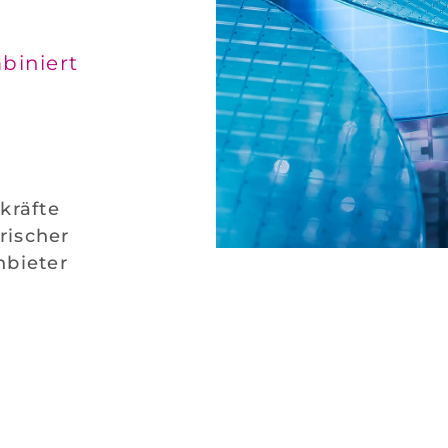
biniert
kräfte
rischer
nbieter
Wafer-geschliffene Werkstüc