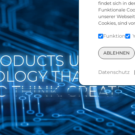
findet sich in d
Funktionale Cook
unserer Webseit
Cookies, sind vo
Funktion
ABLEHNEN
Datenschutz