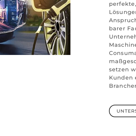
perfekte
Lösungen
Anspruch
barer Fa
Unterne
Maschin
Consuma
maßgesc
setzen w
Kunden e
Branche
UNTER