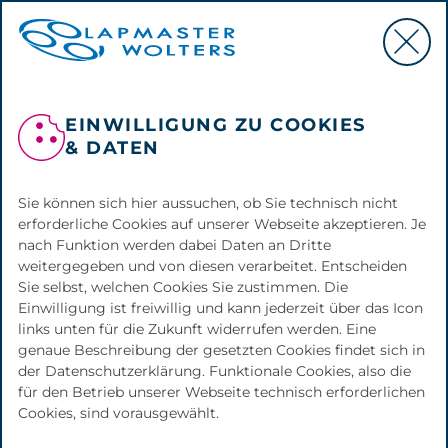
EINWILLIGUNG ZU COOKIES
SÄGEN, LÄPPEN,
& DATEN
POLIEREN &
FEINSCHLEIFEN
Sie können sich hier aussuchen, ob Sie technisch nicht
erforderliche Cookies auf unserer Webseite akzeptieren. Je
nach Funktion werden dabei Daten an Dritte
weitergegeben und von diesen verarbeitet. Entscheiden
Lapmaster Wolters bietet passgenaue
Sie selbst, welchen Cookies Sie zustimmen. Die
Einwilligung ist freiwillig und kann jederzeit über das Icon
Lösungen für Ihre branchenspeziﬁschen
links unten für die Zukunft widerrufen werden. Eine
Anforderungen.
genaue Beschreibung der gesetzten Cookies findet sich in
der Datenschutzerklärung. Funktionale Cookies, also die
Nahaufnahmen von Lapmaster Wolters Maschinen
für den Betrieb unserer Webseite technisch erforderlichen
Cookies, sind vorausgewählt.